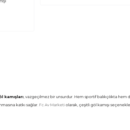
ışı
öl kamışları
, vazgeçilmez bir unsurdur. Hem sportif balıkçılıkta hem 
unmasına katkı sağlar.
Fc Av Marketi
olarak, çeşitli göl kamışı seçenekl