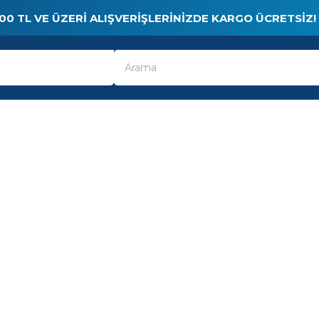
00 TL VE ÜZERI ALIŞVERIŞLERINIZDE KARGO ÜCRETSIZ!