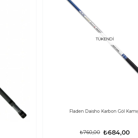
TÜKENDI
Fladen Daisho Karbon Göl Kamış
₺684,00
₺760,00