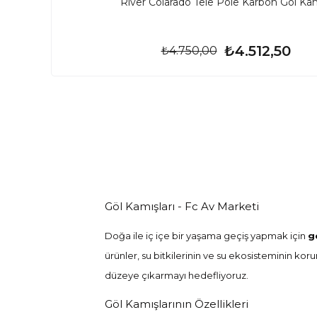
River Colarado Tele Pole Karbon Göl Kam
₺4.512,50
₺4.750,00
Göl Kamışları - Fc Av Marketi
Doğa ile iç içe bir yaşama geçiş yapmak için
g
ürünler, su bitkilerinin ve su ekosisteminin kor
düzeye çıkarmayı hedefliyoruz.
Göl Kamışlarının Özellikleri