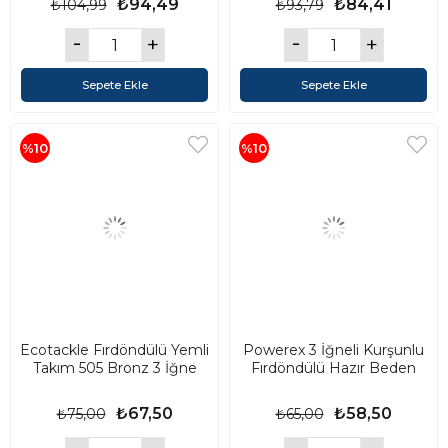
₺94,49
₺84,41
₺104,99
₺93,79
Sepete Ekle
Sepete Ekle
%10
%10
Ecotackle Fırdöndülü Yemli
Powerex 3 İğneli Kurşunlu
Takım 505 Bronz 3 İğne
Fırdöndülü Hazır Beden
₺67,50
₺58,50
₺75,00
₺65,00