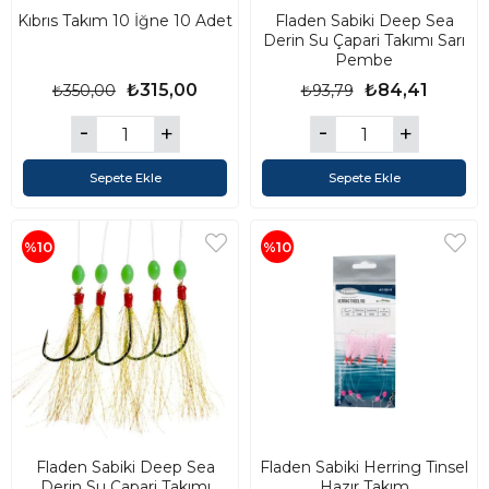
Kıbrıs Takım 10 İğne 10 Adet
Fladen Sabiki Deep Sea
Derin Su Çapari Takımı Sarı
Pembe
₺315,00
₺84,41
₺350,00
₺93,79
Sepete Ekle
Sepete Ekle
%10
%10
Fladen Sabiki Deep Sea
Fladen Sabiki Herring Tinsel
Derin Su Çapari Takımı
Hazır Takım