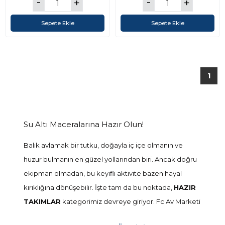
Sepete Ekle
Sepete Ekle
1
Su Altı Maceralarına Hazır Olun!
Balık avlamak bir tutku, doğayla iç içe olmanın ve
huzur bulmanın en güzel yollarından biri. Ancak doğru
ekipman olmadan, bu keyifli aktivite bazen hayal
kırıklığına dönüşebilir. İşte tam da bu noktada,
HAZIR
TAKIMLAR
kategorimiz devreye giriyor. Fc Av Marketi
olarak sunduğumuz bu hazırlık setleri, her seviyeden