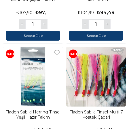
₺97,11
₺94,49
₺107,90
₺104,99
Sepete Ekle
Sepete Ekle
%10
%10
Fladen Sabiki Herring Tinsel
Fladen Sabiki Tinsel Multi 7
Yeşil Hazır Takım
Köstek Çapari