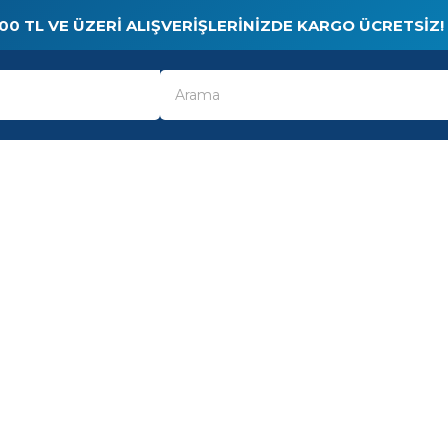
00 TL VE ÜZERI ALIŞVERIŞLERINIZDE KARGO ÜCRETSIZ!