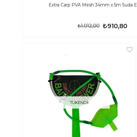
Extra Carp PVA Mesh 34mm x 5m Suda Er
₺910,80
₺1.012,00
TÜKENDI