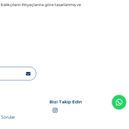
alıkçıların ihtiyaçlarına göre tasarlanmış ve
ır:
ur.
bazı faydalar:
Bizi Takip Edin
mkündür.
li kullanılır.
 Sorular
e eder.