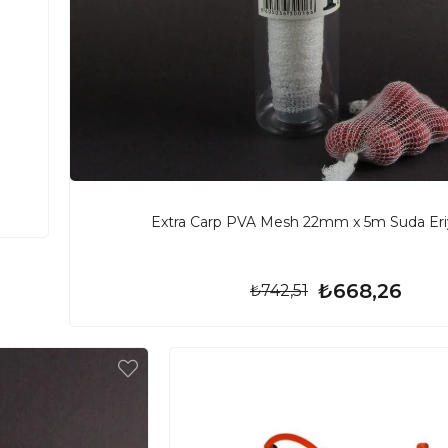
Extra Carp PVA Mesh 22mm x 5m Suda Eriy
₺668,26
₺742,51