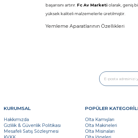
başarısını artırır.
Fc Av Marketi
olarak, geniş b
yüksek kaliteli malzemelerle üretilmiştir.
Yemleme Aparatlarının Özellikleri
Yemleme aparatları, avcılıkla ilgilenen herkes iç
Farklı boyut ve çeşitlilik:
Her av türün
Dayanıklı malzeme:
Ürünlerimiz, suya 
Kullanım kolaylığı:
Basit tasarımları say
Taşınabilirlik:
Hafif yapıları, bu aparatl
Yemleme Aparatlarının Faydaları
Yemleme aparatlarının kullanımı, avcılık ve balık
KURUMSAL
POPÜLER KATEGORİL
Başarı oranını artırma:
Doğru yemleme 
Hakkımızda
Olta Kamışları
Zaman tasarrufu:
Yemlerin daha hızlı v
Gizlilik & Güvenlik Politikası
Olta Makineleri
Mesafeli Satış Sözleşmesi
Olta Misinaları
Yem israfını önleme:
Yemleme aparatlar
KVKK
Olta İğneleri