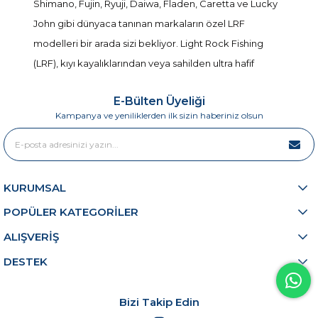
Shimano, Fujin, Ryuji, Daiwa, Fladen, Caretta ve Lucky
John gibi dünyaca tanınan markaların özel LRF
modelleri bir arada sizi bekliyor. Light Rock Fishing
(LRF), kıyı kayalıklarından veya sahilden ultra hafif
ekipmanlarla istavrit, çipura, levrek, kolyoz ve benzeri
E-Bülten Üyeliği
küçük-orta boy balıkları avlama tekniğidir. Bu tekniğin
Kampanya ve yeniliklerden ilk sizin haberiniz olsun
temel taşı ise doğru
LRF olta kamışı
seçimidir.
LRF Kamışı Nedir? Nasıl Seçilir?
LRF kamışları, genellikle
165 ile 258 cm
uzunluk
KURUMSAL
aralığında üretilir ve
0.2 gramdan 15 grama
kadar
POPÜLER KATEGORİLER
geniş bir atar aralığı sunar. Hafif balsa ve silikon
ALIŞVERİŞ
yemlerden micro jig headlara kadar her türlü LRF
DESTEK
sahteciğini doğal hareket ettirmek için özel olarak
tasarlanmışlardır. LRF kamışı seçerken dikkat edilmesi
gereken başlıca parametreler şunlardır:
Bizi Takip Edin