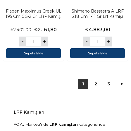
Fladen Maxximus Creek UL
Shimano Bassterra A LRF
195 Cm 0.5-2 Gr LRF Kamışı
218 Cm 1-11 Gr Lrf Kamışı
₺2.161,80
₺4.883,00
₺2.402,00
Sepete Ekle
Sepete Ekle
1
2
3
>
LRF Kamışları
FC Av Marketi'nde
LRF kamışları
kategorisinde