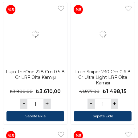
%5
%5
Fujin TheOne 228 Cm 0.5-8
Fujin Sniper 230 Cm 0.6-8
Gr LRF Olta Kamışı
Gr Ultra Light LRF Olta
Kamışı
₺3.610,00
₺1.498,15
₺3.800,00
₺1.577,00
Sepete Ekle
Sepete Ekle
%5
%5