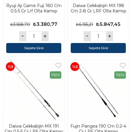
Ryuji Aji Game Fuji 180 Cm
Daiwa Gekkabijin MX 198
0.5-5 Gr Lrf Olta Kamışı
Cm 2-8 Gr LRF Olta Kamışı
₺3.380,77
₺5.847,45
₺3.558,70
₺6.155,21
Sepete Ekle
Sepete Ekle
%5
%5
Yeni
Yeni
Daiwa Gekkabijin MX 191
Fujin Pangea 190 Cm 0.2-4
Cm 0.5-5 Gr LRF Olta Kamışı
Gr LRF Olta Kamışı