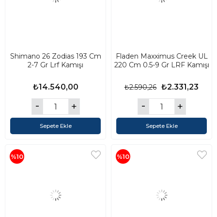
Shimano 26 Zodias 193 Cm
Fladen Maxximus Creek UL
2-7 Gr Lrf Kamışı
220 Cm 0.5-9 Gr LRF Kamışı
₺14.540,00
₺2.331,23
₺2.590,26
Sepete Ekle
Sepete Ekle
%10
%10