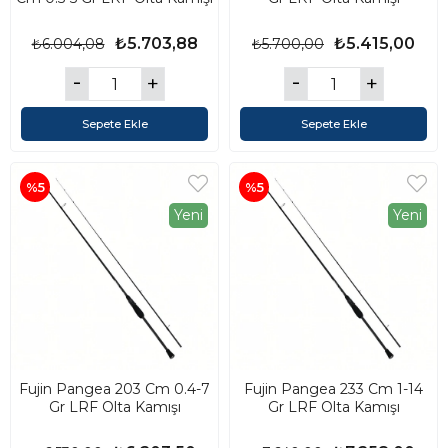
₺5.703,88
₺5.415,00
₺6.004,08
₺5.700,00
Sepete Ekle
Sepete Ekle
%5
%5
Yeni
Yeni
Fujin Pangea 203 Cm 0.4-7
Fujin Pangea 233 Cm 1-14
Gr LRF Olta Kamışı
Gr LRF Olta Kamışı