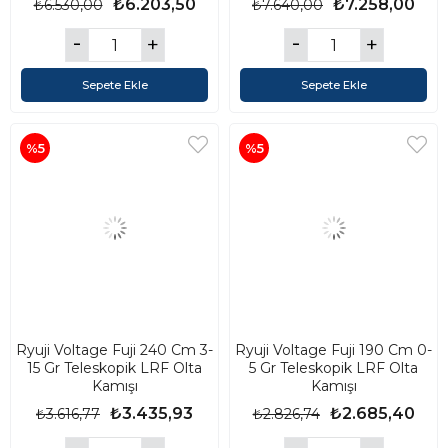
₺6.203,50
₺7.258,00
₺6.530,00
₺7.640,00
Sepete Ekle
Sepete Ekle
%5
%5
Ryuji Voltage Fuji 240 Cm 3-
Ryuji Voltage Fuji 190 Cm 0-
15 Gr Teleskopik LRF Olta
5 Gr Teleskopik LRF Olta
Kamışı
Kamışı
₺3.435,93
₺2.685,40
₺3.616,77
₺2.826,74