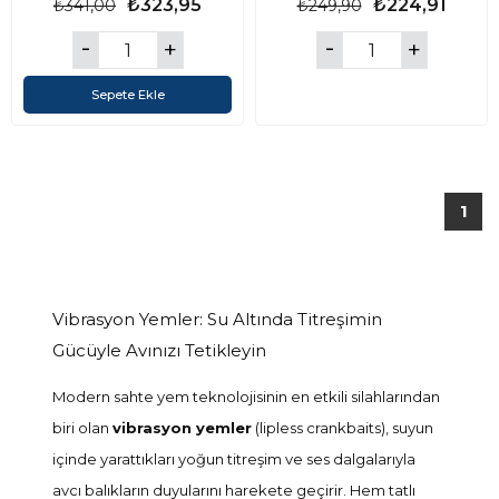
₺323,95
₺224,91
₺341,00
₺249,90
Sepete Ekle
1
Vibrasyon Yemler: Su Altında Titreşimin
Gücüyle Avınızı Tetikleyin
Modern sahte yem teknolojisinin en etkili silahlarından
biri olan
vibrasyon yemler
(lipless crankbaits), suyun
içinde yarattıkları yoğun titreşim ve ses dalgalarıyla
avcı balıkların duyularını harekete geçirir. Hem tatlı