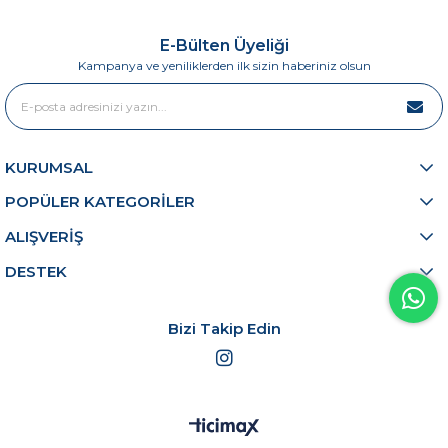
suda hem de deniz avcılığında kullanılan bu yemler,
E-Bülten Üyeliği
özellikle balığın pasif olduğu veya suyun bulanık
Kampanya ve yeniliklerden ilk sizin haberiniz olsun
olduğu dönemlerde vazgeçilmezdir. Fc Av Marketi
olarak, Savage Gear’dan Fujin’e kadar dünyanın en
başarılı vibrasyon yem koleksiyonunu sizlere
sunuyoruz.
KURUMSAL
Vibrasyon Yem Nedir ve Nasıl Çalışır?
POPÜLER KATEGORİLER
ALIŞVERİŞ
Vibrasyon yemlerin en büyük özelliği, kafa yapılarının
DESTEK
suyun direncine karşı koyarak yüksek frekanslı bir
titreme hareketi üretmesidir. Bu hareket, balıkların
yan çizgi organları tarafından uzak mesafelerden bile
Bizi Takip Edin
algılanabilir. Kategorimizde yer alan modellerin
sunduğu temel avantajlar şunlardır:
Yüksek Ses ve Titreşim:
İçerisindeki bilyalı