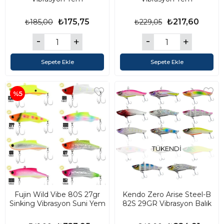
₺175,75
₺217,60
₺185,00
₺229,05
Sepete Ekle
Sepete Ekle
%5
TÜKENDI
Fujin Wild Vibe 80S 27gr
Kendo Zero Arise Steel-B
Sinking Vibrasyon Suni Yem
82S 29GR Vibrasyon Balık