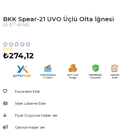
BKK Spear-21 UVO Üçlü Olta İğnesi
(A-ET-6146)
BKK
₺274,12
Favorilere Ekle
İstek Listeme Ekle
Fiyat Düşünce Haber Ver
Gelince Haber Ver