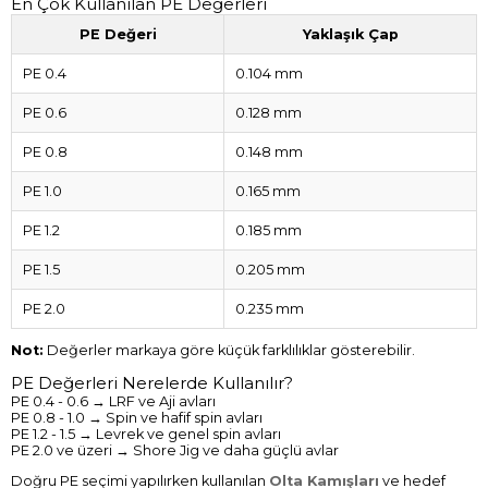
En Çok Kullanılan PE Değerleri
PE Değeri
Yaklaşık Çap
PE 0.4
0.104 mm
PE 0.6
0.128 mm
PE 0.8
0.148 mm
PE 1.0
0.165 mm
PE 1.2
0.185 mm
PE 1.5
0.205 mm
PE 2.0
0.235 mm
Not:
Değerler markaya göre küçük farklılıklar gösterebilir.
PE Değerleri Nerelerde Kullanılır?
PE 0.4 - 0.6 → LRF ve Aji avları
PE 0.8 - 1.0 → Spin ve hafif spin avları
PE 1.2 - 1.5 → Levrek ve genel spin avları
PE 2.0 ve üzeri → Shore Jig ve daha güçlü avlar
Doğru PE seçimi yapılırken kullanılan
Olta Kamışları
ve hedef