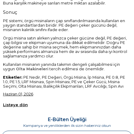
Buna karşılık makineye sarılan metre miktarı azalabilir.
Sonuç
PE sistemi, örgü misinaların çap sınıflandırılmasında kullanılan en
yaygın standartlardan biridir. PE değeri çeker gücünü değil,
misinanın kalınlık sınıfını ifade eder.
Örgü misina satın alırken yalnızca çeker gücüne değil, PE değeri,
çap bilgisi ve ekipman uyumuna da dikkat edilmelidir. Doğru PE
değerine sahip bir misina seçmek, hem ekipmanınızdan daha
yüksek performans almanıza hem de av sırasında daha iyi kontrol
sağlamanıza yardımcı olur.
Kullanılan misinanın yanında takımın dengeli çalışabilmesi için
uygun
Olta Makineleri
tercih edilmesi de önemlidir.
Etiketler:
PE Nedir, PE Değeri, Örgü Misina, İp Misina, PE 0.8, PE
1.0, PE 1.5, LRF Misinası, Spin Misinası, PE ve Çeker Gücü, Misina
Seçimi, Olta Misinası, Balıkçılık Ekipmanları, LRF Avcılığı, Spin Avı
Haziran 01, 2026
Listeye dön
E-Bülten Üyeliği
Kampanya ve yeniliklerden ilk sizin haberiniz olsun