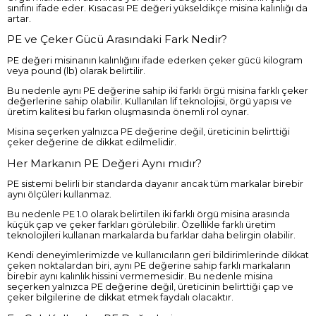
sınıfını ifade eder. Kısacası PE değeri yükseldikçe misina kalınlığı da
artar.
PE ve Çeker Gücü Arasındaki Fark Nedir?
PE değeri misinanın kalınlığını ifade ederken çeker gücü kilogram
veya pound (lb) olarak belirtilir.
Bu nedenle aynı PE değerine sahip iki farklı örgü misina farklı çeker
değerlerine sahip olabilir. Kullanılan lif teknolojisi, örgü yapısı ve
üretim kalitesi bu farkın oluşmasında önemli rol oynar.
Misina seçerken yalnızca PE değerine değil, üreticinin belirttiği
çeker değerine de dikkat edilmelidir.
Her Markanın PE Değeri Aynı mıdır?
PE sistemi belirli bir standarda dayanır ancak tüm markalar birebir
aynı ölçüleri kullanmaz.
Bu nedenle PE 1.0 olarak belirtilen iki farklı örgü misina arasında
küçük çap ve çeker farkları görülebilir. Özellikle farklı üretim
teknolojileri kullanan markalarda bu farklar daha belirgin olabilir.
Kendi deneyimlerimizde ve kullanıcıların geri bildirimlerinde dikkat
çeken noktalardan biri, aynı PE değerine sahip farklı markaların
birebir aynı kalınlık hissini vermemesidir. Bu nedenle misina
seçerken yalnızca PE değerine değil, üreticinin belirttiği çap ve
çeker bilgilerine de dikkat etmek faydalı olacaktır.