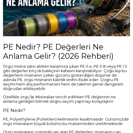
PE Nedir? PE Değerleri Ne
Anlama Gelir? (2026 Rehberi)
Örgü misina satın alırken karşımıza çıkan PE 0.4, PE 0.8 veya PE 1.5
gibi değerler birçok balıkçının kafasını karıştırabiliyor. Çoğu kişi bu
değerlerin misinanın çeker gücünü gösterdiğini düşünse de
aslında PE, örgü misinanın kalınlık sınıfını ifade eder. Doğru PE
seçimi hem atış performansını hem de takımın genel dengesini
doğrudan etkileyebilir.
Özellikle örgü
İp Misinalar
tercih edilirken PE değerinin ne
anlama geldiğini bilmek doğru seçim yapmayı kolaylaştırır.
PE Nedir?
PE, Polyethylene (Polietilen) kelimesinin kısaltmasıdır. Günümüzde
örgü misinaların büyük bölümü bu malzemeden üretilmektedir.
Örgü misinaların üzerinde yer alan PE değerleri, misinanın çap