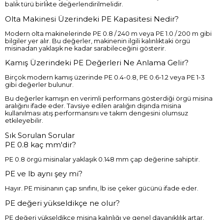
balık türü birlikte değerlendirilmelidir.
Olta Makinesi Üzerindeki PE Kapasitesi Nedir?
Modern olta makinelerinde PE 0.8 / 240 m veya PE 1.0 / 200 m gibi
bilgiler yer alır. Bu değerler, makinenin ilgili kalınlıktaki örgü
misinadan yaklaşık ne kadar sarabileceğini gösterir.
Kamış Üzerindeki PE Değerleri Ne Anlama Gelir?
Birçok modern kamış üzerinde PE 0.4-0.8, PE 0.6-1.2 veya PE 1-3
gibi değerler bulunur.
Bu değerler kamışın en verimli performans gösterdiği örgü misina
aralığını ifade eder. Tavsiye edilen aralığın dışında misina
kullanılması atış performansını ve takım dengesini olumsuz
etkileyebilir.
Sık Sorulan Sorular
PE 0.8 kaç mm'dir?
PE 0.8 örgü misinalar yaklaşık 0.148 mm çap değerine sahiptir.
PE ve lb aynı şey mi?
Hayır. PE misinanın çap sınıfını, lb ise çeker gücünü ifade eder.
PE değeri yükseldikçe ne olur?
PE değeri yükseldikçe misina kalınlığı ve genel dayanıklılık artar.