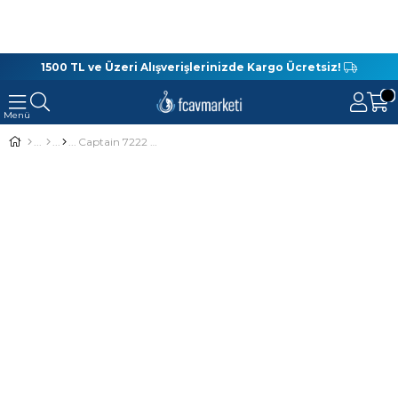
1500 TL ve Üzeri Alışverişlerinizde Kargo Ücretsiz!
Captain 7222 Sahte Balık Kutusu 14 Gözlü 19x11.5x3.5cm