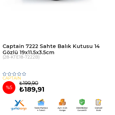
Captain 7222 Sahte Balık Kutusu 14
Gözlü 19x11.5x3.5cm
(28-KTE18-7222B)
CAPTAİN
₺199,90
%
5
₺189,91
İndirim