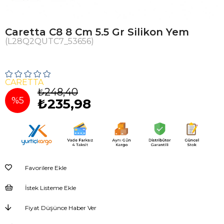
Caretta C8 8 Cm 5.5 Gr Silikon Yem
(L28Q2QUTC7_53656)
CARETTA
₺248,40
%
5
₺235,98
İndirim
Favorilere Ekle
İstek Listeme Ekle
Fiyat Düşünce Haber Ver