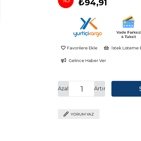
%
5
₺94,91
İndirim
Favorilere Ekle
İstek Listeme 
Gelince Haber Ver
Azalt
Artır
YORUM YAZ