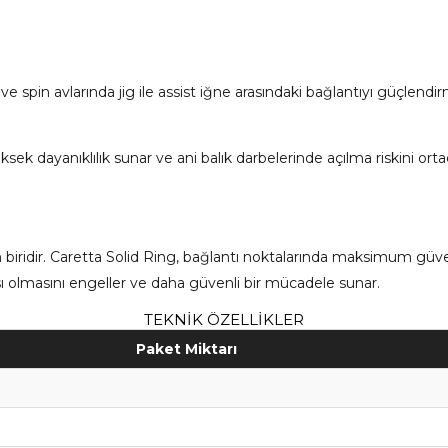
 ve spin avlarında jig ile assist iğne arasındaki bağlantıyı güçlend
üksek dayanıklılık sunar ve ani balık darbelerinde açılma riskini ort
ından biridir. Caretta Solid Ring, bağlantı noktalarında maksimum gü
ı olmasını engeller ve daha güvenli bir mücadele sunar.
TEKNİK ÖZELLİKLER
Paket Miktarı