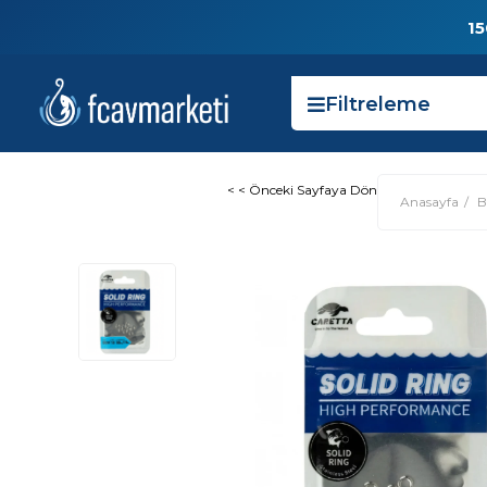
15
Filtreleme
< < Önceki Sayfaya Dön
Anasayfa
B