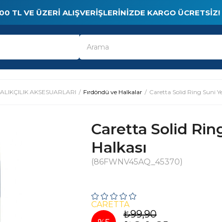
00 TL VE ÜZERI ALIŞVERIŞLERINIZDE KARGO ÜCRETSIZ!
ALIKÇILIK AKSESUARLARI
Fırdöndü ve Halkalar
Caretta Solid Ring Suni 
Caretta Solid Rin
Halkası
(86FWNV45AQ_45370)
CARETTA
₺99,90