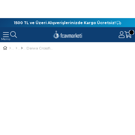
1500 TL ve Üzeri Alışverişlerinizde Kargo Ücretsiz!
Daiwa Crossfire 26 LT 4000C Spin Olta Makinesi