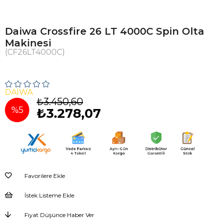
Daiwa Crossfire 26 LT 4000C Spin Olta
Makinesi
(CF26LT4000C)
DAIWA
₺3.450,60
%
5
₺3.278,07
İndirim
Favorilere Ekle
İstek Listeme Ekle
Fiyat Düşünce Haber Ver