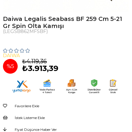
Daiwa Legalis Seabass BF 259 Cm 5-21
Gr Spin Olta Kamışı
(LEGSB862MFSBF)
DAIWA
₺4.119,36
%
5
₺3.913,39
İndirim
Favorilere Ekle
İstek Listeme Ekle
Fiyat Düşünce Haber Ver