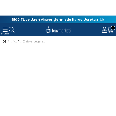
1500 TL ve Üzeri Alışverişlerinizde Kargo Ücretsiz!
Daiwa Legalis Seabass BF 259 Cm 5-21 Gr Spin Olta Kamışı