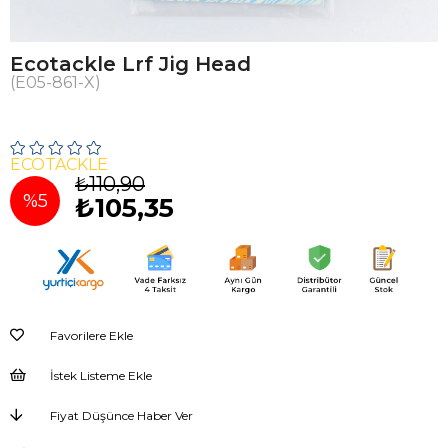
Ecotackle Lrf Jig Head
(E05-861-X)
ECOTACKLE
₺110,90
%
5
₺105,35
İndirim
Favorilere Ekle
İstek Listeme Ekle
Fiyat Düşünce Haber Ver