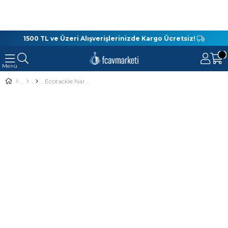
1500 TL ve Üzeri Alışverişlerinizde Kargo Ücretsiz!
Ecotackle Narrow Athlete 80S 8Cm 12G Sinking Maket Balık