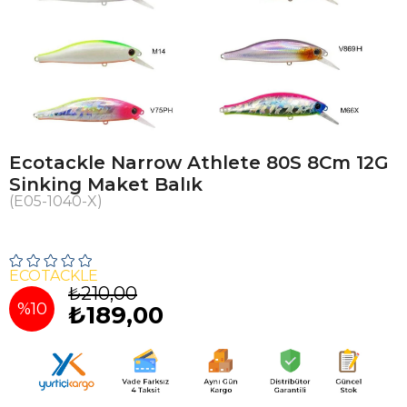
Ecotackle Narrow Athlete 80S 8Cm 12G
Sinking Maket Balık
(E05-1040-X)
ECOTACKLE
₺210,00
%
10
₺189,00
İndirim