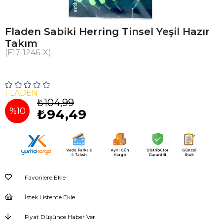
Fladen Sabiki Herring Tinsel Yeşil Hazır
Takım
(F17-1246-X)
FLADEN
₺104,99
%
10
₺94,49
İndirim
Favorilere Ekle
İstek Listeme Ekle
Fiyat Düşünce Haber Ver