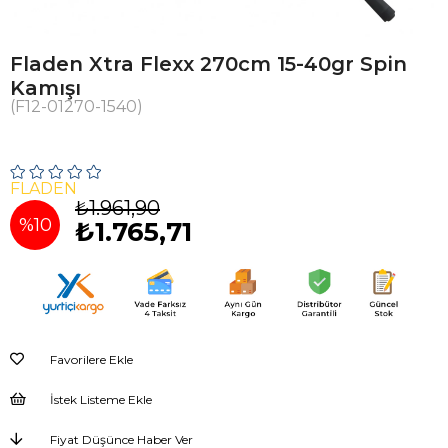
Fladen Xtra Flexx 270cm 15-40gr Spin
Kamışı
(F12-01270-1540)
FLADEN
₺1.961,90
%
10
₺1.765,71
İndirim
Favorilere Ekle
İstek Listeme Ekle
Fiyat Düşünce Haber Ver