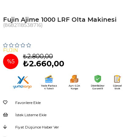
Fujin Ajime 1000 LRF Olta Makinesi
(8682118538716)
FUJIN
₺2.800,00
%
5
₺2.660,00
İndirim
Favorilere Ekle
İstek Listeme Ekle
Fiyat Düşünce Haber Ver