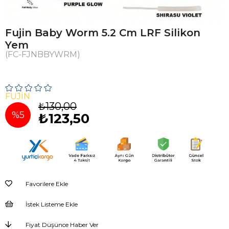
Fujin Baby Worm 5.2 Cm LRF Silikon
Yem
(FC-FJNBBYWRM)
FUJIN
₺130,00
%
5
₺123,50
İndirim
Favorilere Ekle
İstek Listeme Ekle
Fiyat Düşünce Haber Ver