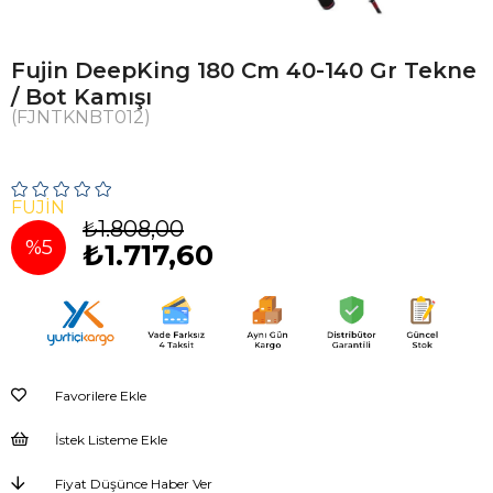
Fujin DeepKing 180 Cm 40-140 Gr Tekne
/ Bot Kamışı
(FJNTKNBT012)
FUJIN
₺1.808,00
%
5
₺1.717,60
İndirim
Favorilere Ekle
İstek Listeme Ekle
Fiyat Düşünce Haber Ver