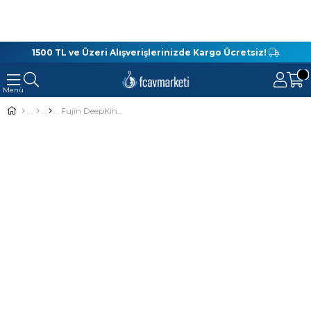
1500 TL ve Üzeri Alışverişlerinizde Kargo Ücretsiz!
Fujin DeepKing 180 Cm 40-140 Gr Tekne / Bot Kamışı