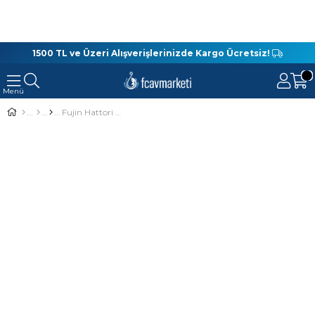
1500 TL ve Üzeri Alışverişlerinizde Kargo Ücretsiz!
Fujin Hattori Madcast 270 cm 9-34 gr Spin Olta Kamışı