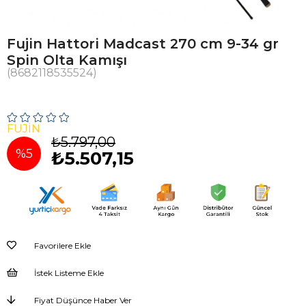
Fujin Hattori Madcast 270 cm 9-34 gr
Spin Olta Kamışı
(8682118535524)
FUJIN
₺5.797,00
%
5
₺5.507,15
İndirim
Favorilere Ekle
İstek Listeme Ekle
Fiyat Düşünce Haber Ver