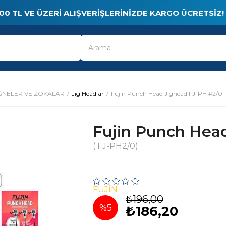
00 TL VE ÜZERI ALIŞVERIŞLERINIZDE KARGO ÜCRETSIZ!
ĞNELER VE ZOKALAR
Jig Headlar
Fujin Punch Head Jighead FJ-PH #2/0
Fujin Punch Hea
( FJ-PH2/0)
FUJIN
₺196,00
%
5
₺186,20