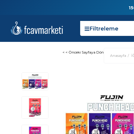
15
Filtreleme
< < Önceki Sayfaya Dön
Anasayfa
İ