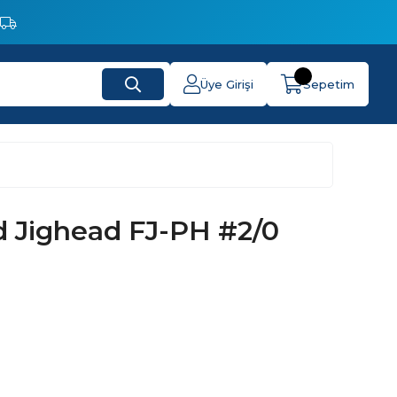
Üye Girişi
Sepetim
d Jighead FJ-PH #2/0