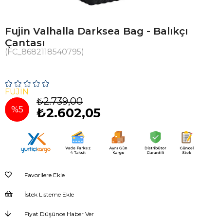
Fujin Valhalla Darksea Bag - Balıkçı
Çantası
(FC_8682118540795)
FUJIN
₺2.739,00
%
5
₺2.602,05
İndirim
Favorilere Ekle
İstek Listeme Ekle
Fiyat Düşünce Haber Ver