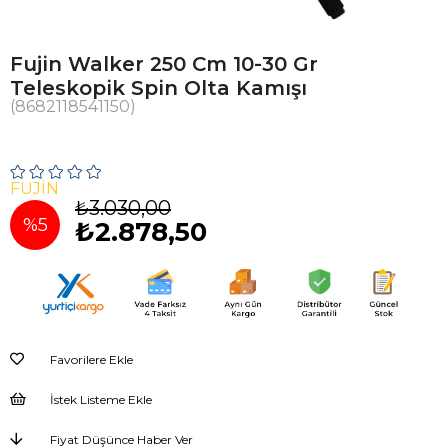
Fujin Walker 250 Cm 10-30 Gr
Teleskopik Spin Olta Kamışı
(8682118541150)
FUJIN
₺3.030,00
%
5
₺2.878,50
İndirim
Favorilere Ekle
İstek Listeme Ekle
Fiyat Düşünce Haber Ver