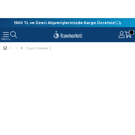
1500 TL ve Üzeri Alışverişlerinizde Kargo Ücretsiz!
Fujin Walker 250 Cm 10-30 Gr Teleskopik Spin Olta Kamışı