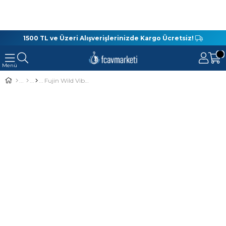
1500 TL ve Üzeri Alışverişlerinizde Kargo Ücretsiz!
Fujin Wild Vibe 80S 27gr Sinking Vibrasyon Suni Yem