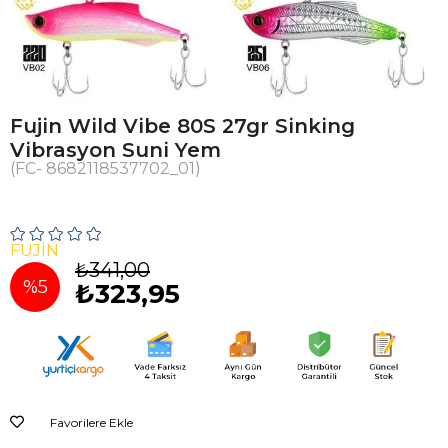
Fujin Wild Vibe 80S 27gr Sinking
Vibrasyon Suni Yem
(FC- 8682118537702_01)
FUJIN
₺341,00
%
5
₺323,95
İndirim
Favorilere Ekle