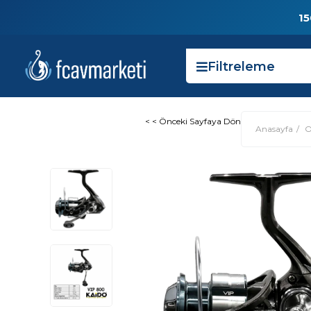
15
Filtreleme
< < Önceki Sayfaya Dön
Anasayfa
O