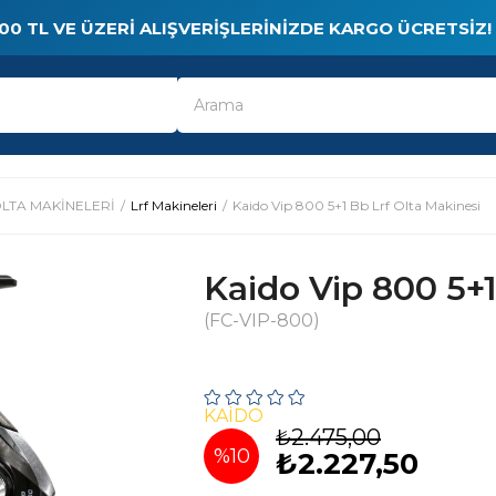
00 TL VE ÜZERI ALIŞVERIŞLERINIZDE KARGO ÜCRETSIZ!
LTA MAKİNELERİ
Lrf Makineleri
Kaido Vip 800 5+1 Bb Lrf Olta Makinesi
Kaido Vip 800 5+1
(FC-VIP-800)
KAIDO
₺2.475,00
%
10
₺2.227,50