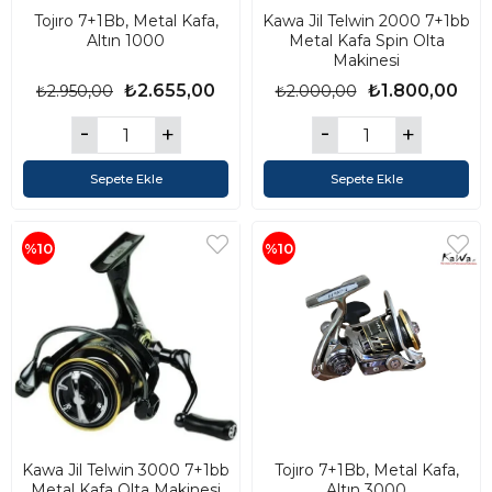
Tojıro 7+1Bb, Metal Kafa,
Kawa Jil Telwin 2000 7+1bb
Altın 1000
Metal Kafa Spin Olta
Makinesi
₺2.655,00
₺1.800,00
₺2.950,00
₺2.000,00
Sepete Ekle
Sepete Ekle
%10
%10
Kawa Jil Telwin 3000 7+1bb
Tojıro 7+1Bb, Metal Kafa,
Metal Kafa Olta Makinesi
Altın 3000