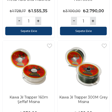
₺1.555,35
₺2.790,00
₺1.728,17
₺3.100,00
Sepete Ekle
Sepete Ekle
Kawa Jıl Trapper 160m
Kawa Jıl Trapper 300M Grey
Şeffaf Misina
Misina