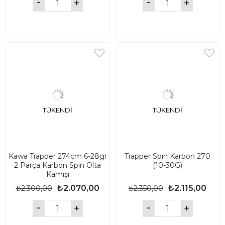
TÜKENDI
TÜKENDI
Kawa Trapper 274cm 6-28gr
Trapper Spın Karbon 270
2 Parça Karbon Spin Olta
(10-30G)
Kamışı
₺2.070,00
₺2.115,00
₺2.300,00
₺2.350,00