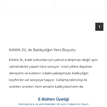
1
KAWA JIL ile Balıkçılığın Yeni Boyutu
KAWA JIL, balık tutkunları için yalnızca ekipman değil, aynı
zamanda bir yaşam tarzı sunuyor. Uzun yıllara dayanan
deneyimi ve kullanıcı odaklı yaklaşımıyla, balıkçılığın
keyfini bir üst seviyeye taşıyor. Gelişmiş teknoloji ile
üretilen ürünleri, hem amatör balıkçılara hem de
profesyonellere hitap ediyor. KAWA JIL ile her tutuşta
E-Bülten Üyeliği
doğanın tadını çıkarabilirsiniz.
Kampanya ve yeniliklerden ilk sizin haberiniz olsun