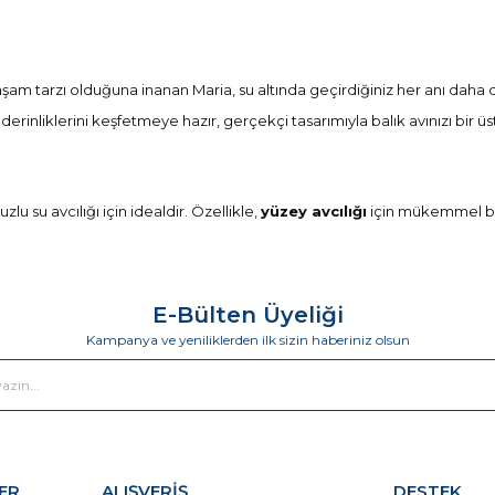
am tarzı olduğuna inanan Maria, su altında geçirdiğiniz her anı daha da 
inliklerini keşfetmeye hazır, gerçekçi tasarımıyla balık avınızı bir üs
u su avcılığı için idealdir. Özellikle,
yüzey avcılığı
için mükemmel bir 
tır. Gerçekçi hareketi ve göz alıcı detayları ile hedeflediğiniz balıkla
E-Bülten Üyeliği
Kampanya ve yeniliklerden ilk sizin haberiniz olsun
ayanıklı malzemelerle üretmekte ve bu sayede uzun bir ömür sunmakta
 balık türlerine uygun çeşitli renk alternatifleri ile her zaman bir adım
kçılara kadar herkese hitap eden kullanıcı dostu tasarımı, avcılığınızı
ER
ALIŞVERİŞ
DESTEK