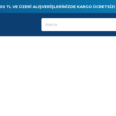
00 TL VE ÜZERI ALIŞVERIŞLERINIZDE KARGO ÜCRETSIZ!