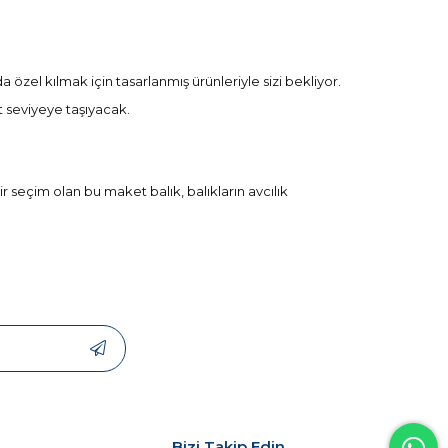
özel kılmak için tasarlanmış ürünleriyle sizi bekliyor.
t seviyeye taşıyacak.
seçim olan bu maket balık, balıkların avcılık
rı kolayca çekebilir, anında etkili bir av deneyimi
dır.
 önde olacaksınız.
 kolaylaştıracak.
Bizi Takip Edin