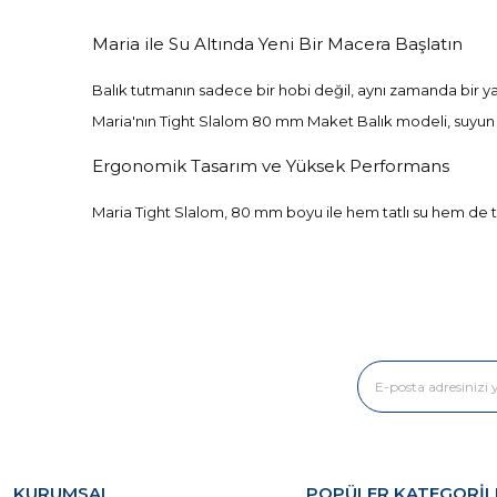
Maria ile Su Altında Yeni Bir Macera Başlatın
Balık tutmanın sadece bir hobi değil, aynı zamanda bir yaş
Maria'nın Tight Slalom 80 mm Maket Balık modeli, suyun der
Ergonomik Tasarım ve Yüksek Performans
Maria Tight Slalom, 80 mm boyu ile hem tatlı su hem de tuzl
içgüdülerini harekete geçirmek için özel olarak tasarlanmış
yaşayabilirsiniz.
Deneyiminizi Zenginleştiren Özellikler
Yüksek Kalite Malzeme:
Maria, ürünlerini en d
Çeşitli Renk Seçenekleri:
Farklı su koşullarına ve
Kolay Kullanım:
Yeni başlayanlardan deneyimli balı
Balık Avınızı Şıklıkla Tamamlayın
KURUMSAL
POPÜLER KATEGORİL