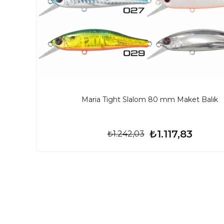
Maria Tight Slalom 80 mm Maket Balık
₺1.117,83
₺1.242,03