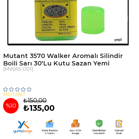
Mutant 3570 Walker Aromalı Silindir
Boili Sarı 30'Lu Kutu Sazan Yemi
(MWAS-001)
MUTANT
₺150,00
%
10
₺135,00
İndirim