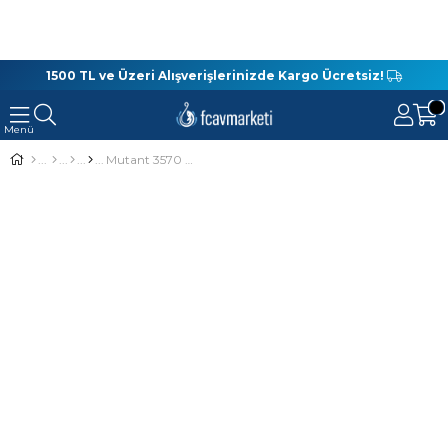
1500 TL ve Üzeri Alışverişlerinizde Kargo Ücretsiz!
Mutant 3570 Walker Aromalı Silindir Boili Sarı 30'Lu Kutu Sazan Yemi