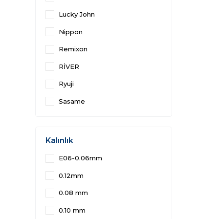
Lucky John
Nippon
Remixon
RİVER
Ryuji
Sasame
Kalınlık
E06-0.06mm
0.12mm
0.08 mm
0.10 mm