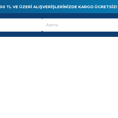
00 TL VE ÜZERI ALIŞVERIŞLERINIZDE KARGO ÜCRETSIZ!