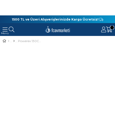
1500 TL ve Üzeri Alışverişlerinizde Kargo Ücretsiz!
Powerex 130Cm Boy 50 Cm. Çaplı Şamandıralı İp Hapis-Livar,Sepet