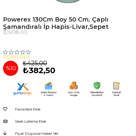
Powerex 130Cm Boy 50 Cm. Çaplı
Şamandıralı İp Hapis-Livar,Sepet
(LİV08-01)
POWEREX
₺425,00
%
10
₺382,50
İndirim
Favorilere Ekle
İstek Listeme Ekle
Fiyat Düşünce Haber Ver