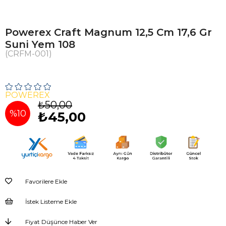
Powerex Craft Magnum 12,5 Cm 17,6 Gr
Suni Yem 108
(CRFM-001)
POWEREX
₺50,00
%
10
₺45,00
İndirim
Favorilere Ekle
İstek Listeme Ekle
Fiyat Düşünce Haber Ver