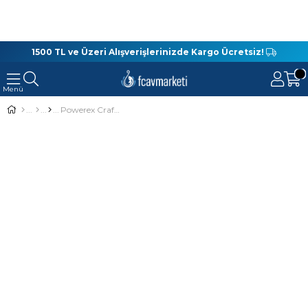
1500 TL ve Üzeri Alışverişlerinizde Kargo Ücretsiz!
Powerex Craft Magnum 12,5 Cm 17,6 Gr Suni Yem 108