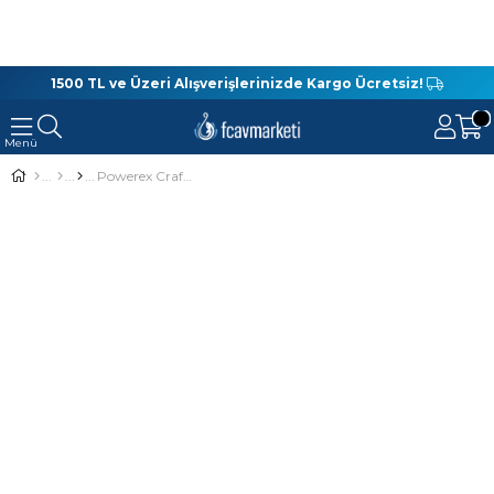
1500 TL ve Üzeri Alışverişlerinizde Kargo Ücretsiz!
Powerex Craft Paddletail 11,5 Cm 14,8 Gr Suni Yem 090