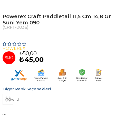
Powerex Craft Paddletail 11,5 Cm 14,8 Gr
Suni Yem 090
(CRFT-0036)
POWEREX
₺50,00
%
10
₺45,00
İndirim
Diğer Renk Seçenekleri
Tükendi