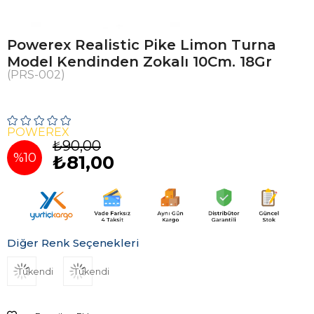
Powerex Realistic Pike Limon Turna
Model Kendinden Zokalı 10Cm. 18Gr
(PRS-002)
POWEREX
₺90,00
%
10
₺81,00
İndirim
Diğer Renk Seçenekleri
Tükendi
Tükendi