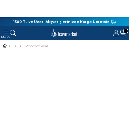
1500 TL ve Üzeri Alışverişlerinizde Kargo Ücretsiz!
Powerex Realistic Pike Limon Turna Model Kendinden Zokalı 10Cm. 18Gr