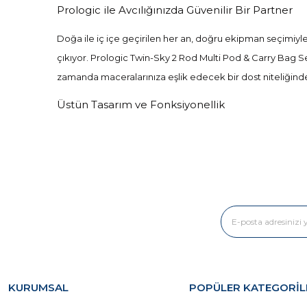
Prologic ile Avcılığınızda Güvenilir Bir Partner
Doğa ile iç içe geçirilen her an, doğru ekipman seçimiyle 
çıkıyor. Prologic Twin-Sky 2 Rod Multi Pod & Carry Bag Seh
zamanda maceralarınıza eşlik edecek bir dost niteliğind
Üstün Tasarım ve Fonksiyonellik
Prologic'in Twin-Sky 2 Rod Multi Pod'unun en dikkat çekici
kullanılabilmesi için yapılandırılmıştır. Dışarıda geçirdiğin
Hafif ve Taşınabilir:
Seyahat ederken ağırlık hiçbir
Dayanıklı Malzeme:
Özellikle dış mekan şartları
Kolay Montaj:
Çabuk kurulum ve toplama özellikler
Prologic Twin-Sky 2 Rod Multi Pod, çeşitli avcılık disiplin
avcıların en büyük destekçisi olmaya aday. Avın her anın
KURUMSAL
POPÜLER KATEGORİL
Harekete Geçmenin Tam Zamanı