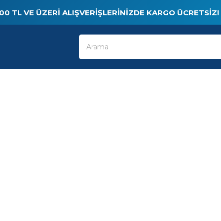
00 TL VE ÜZERI ALIŞVERIŞLERINIZDE KARGO ÜCRETSIZ!