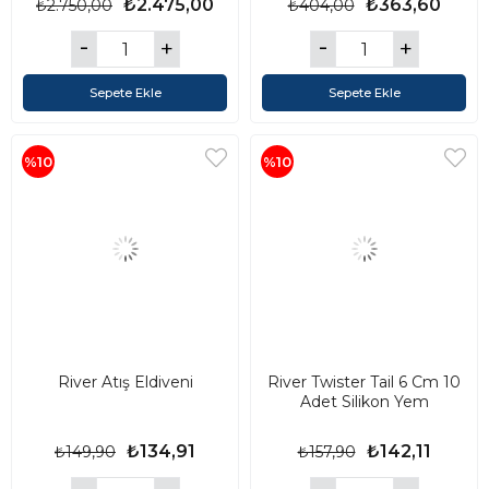
₺2.475,00
₺363,60
₺2.750,00
₺404,00
Sepete Ekle
Sepete Ekle
%10
%10
River Atış Eldiveni
River Twister Tail 6 Cm 10
Adet Silikon Yem
₺134,91
₺142,11
₺149,90
₺157,90