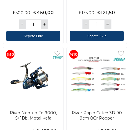
₺450,00
₺121,50
₺500,00
₺135,00
Sepete Ekle
Sepete Ekle
%10
%10
River Neptun Fd 9000,
River Pop'n Catch 3D 90
5+1Bb, Metal Kafa
9cm 8Gr Popper