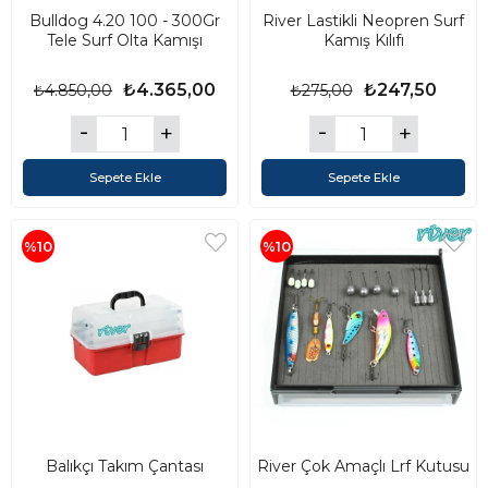
Bulldog 4.20 100 - 300Gr
River Lastikli Neopren Surf
Tele Surf Olta Kamışı
Kamış Kılıfı
₺4.365,00
₺247,50
₺4.850,00
₺275,00
Sepete Ekle
Sepete Ekle
%10
%10
Balıkçı Takım Çantası
River Çok Amaçlı Lrf Kutusu