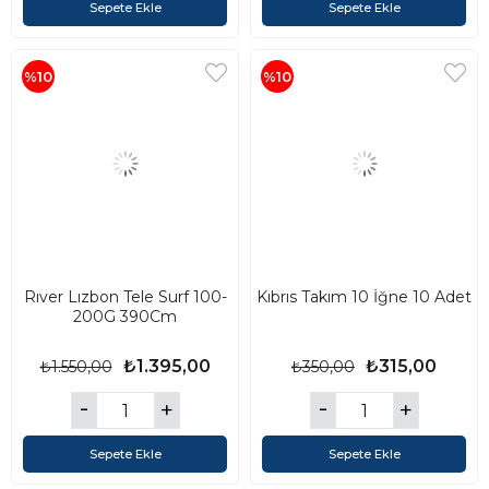
Sepete Ekle
Sepete Ekle
%10
%10
Rıver Lızbon Tele Surf 100-
Kıbrıs Takım 10 İğne 10 Adet
200G 390Cm
₺1.395,00
₺315,00
₺1.550,00
₺350,00
Sepete Ekle
Sepete Ekle