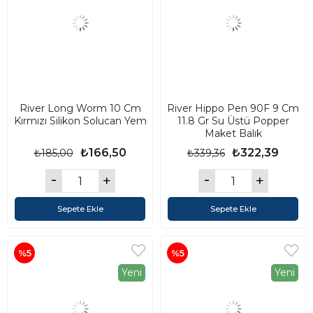
River Long Worm 10 Cm
River Hippo Pen 90F 9 Cm
Kırmızı Silikon Solucan Yem
11.8 Gr Su Üstü Popper
Maket Balık
₺166,50
₺322,39
₺185,00
₺339,36
Sepete Ekle
Sepete Ekle
%5
%5
Yeni
Yeni