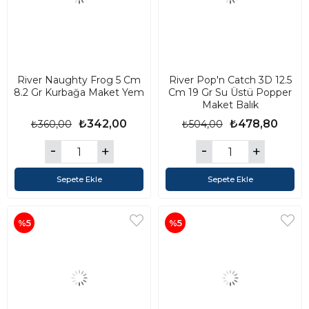
River Naughty Frog 5 Cm
River Pop'n Catch 3D 12.5
8.2 Gr Kurbağa Maket Yem
Cm 19 Gr Su Üstü Popper
Maket Balık
₺342,00
₺478,80
₺360,00
₺504,00
Sepete Ekle
Sepete Ekle
%5
%5