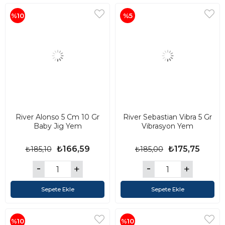
%10
%5
River Alonso 5 Cm 10 Gr
River Sebastian Vibra 5 Gr
Baby Jig Yem
Vibrasyon Yem
₺166,59
₺175,75
₺185,10
₺185,00
Sepete Ekle
Sepete Ekle
%10
%10