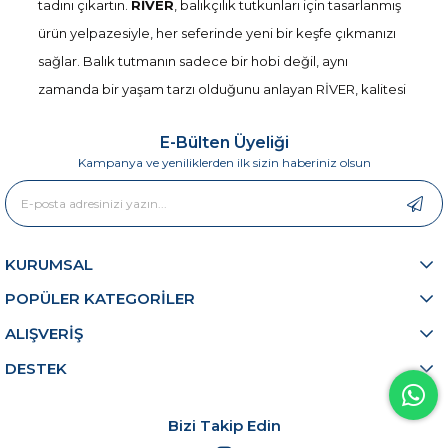
tadını çıkartın.
RİVER
, balıkçılık tutkunları için tasarlanmış
ürün yelpazesiyle, her seferinde yeni bir keşfe çıkmanızı
sağlar. Balık tutmanın sadece bir hobi değil, aynı
zamanda bir yaşam tarzı olduğunu anlayan RİVER, kalitesi
ve fonksiyonelliğiyle dikkat çekiyor. Her bir ürün,
E-Bülten Üyeliği
deneyimli balıkçılar ve yeni başlayanlar için pratik
Kampanya ve yeniliklerden ilk sizin haberiniz olsun
kullanım olanakları sunmak amacıyla özenle üretilmiştir.
Ürünlerimizin Derinliklerine İnme Zamanı
RİVER’in ürün yelpazesine göz attığınızda, her seviyeden
KURUMSAL
balıkçının ihtiyaçlarını karşılayacak seçenekleriniz
POPÜLER KATEGORİLER
olduğunu göreceksiniz. Örneğin,
River Lastikli
ALIŞVERİŞ
Neopren Spin Kamış Kılıfı
, kamışlarınızı su
DESTEK
sıçramalarından korurken, taşıma kolaylığı da sağlar. Su
kenarında geçireceğiniz zaman zarfında, eşyalarınızı
güvende tutmanın yanı sıra, kullanım kolaylığı da
Bizi Takip Edin