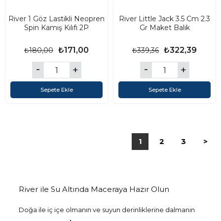
River 1 Göz Lastikli Neopren
River Little Jack 3.5 Cm 2.3
Spin Kamış Kılıfı 2P
Gr Maket Balık
₺171,00
₺322,39
₺180,00
₺339,36
Sepete Ekle
Sepete Ekle
1
2
3
>
River ile Su Altında Maceraya Hazır Olun
Doğa ile iç içe olmanın ve suyun derinliklerine dalmanın