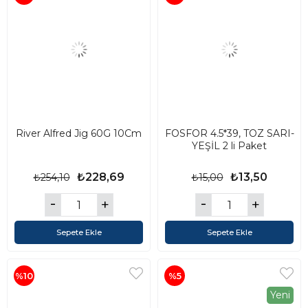
River Alfred Jig 60G 10Cm
FOSFOR 4.5*39, TOZ SARI-
YEŞİL 2 li Paket
₺228,69
₺13,50
₺254,10
₺15,00
Sepete Ekle
Sepete Ekle
%10
%5
Yeni