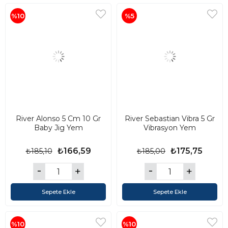
%10
%5
River Alonso 5 Cm 10 Gr
River Sebastian Vibra 5 Gr
Baby Jig Yem
Vibrasyon Yem
₺166,59
₺175,75
₺185,10
₺185,00
Sepete Ekle
Sepete Ekle
%10
%10