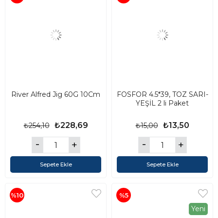
River Alfred Jig 60G 10Cm
FOSFOR 4.5*39, TOZ SARI-
YEŞİL 2 li Paket
₺228,69
₺13,50
₺254,10
₺15,00
Sepete Ekle
Sepete Ekle
%10
%5
Yeni