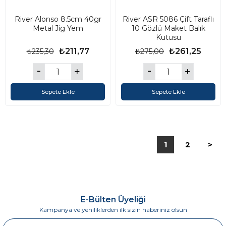
River Alonso 8.5cm 40gr
River ASR 5086 Çift Taraflı
Metal Jig Yem
10 Gözlü Maket Balık
Kutusu
₺211,77
₺261,25
₺235,30
₺275,00
Sepete Ekle
Sepete Ekle
1
2
>
E-Bülten Üyeliği
Kampanya ve yeniliklerden ilk sizin haberiniz olsun