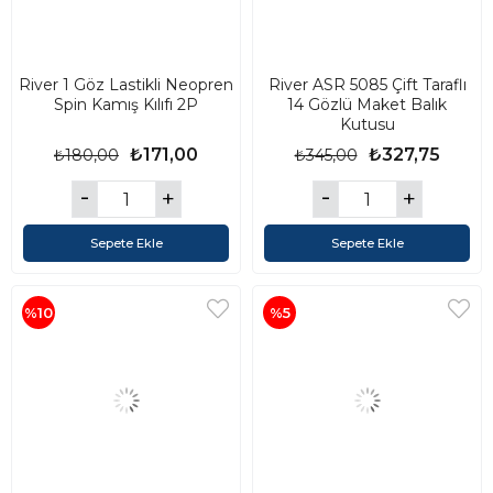
River 1 Göz Lastikli Neopren
River ASR 5085 Çift Taraflı
Spin Kamış Kılıfı 2P
14 Gözlü Maket Balık
Kutusu
₺171,00
₺327,75
₺180,00
₺345,00
Sepete Ekle
Sepete Ekle
%10
%5