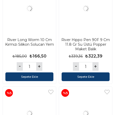
River Long Worm 10 Cm
River Hippo Pen 90F 9 Cm
Kırmızı Silikon Solucan Yem
11.8 Gr Su Üstü Popper
Maket Balık
₺166,50
₺322,39
₺185,00
₺339,36
Sepete Ekle
Sepete Ekle
%5
%5