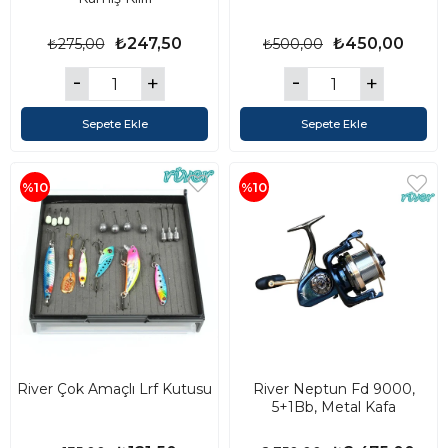
₺247,50
₺450,00
₺275,00
₺500,00
Sepete Ekle
Sepete Ekle
%10
%10
River Çok Amaçlı Lrf Kutusu
River Neptun Fd 9000,
5+1Bb, Metal Kafa