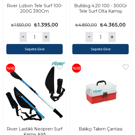
Rıver Lızbon Tele Surf 100-
Bulldog 4.20 100 - 300Gr
200G 390Cm
Tele Surf Olta Kamışı
₺1.395,00
₺4.365,00
₺1.550,00
₺4.850,00
Sepete Ekle
Sepete Ekle
%10
%10
River Lastikli Neopren Surf
Balıkçı Takım Çantası
Kamış Kılıfı