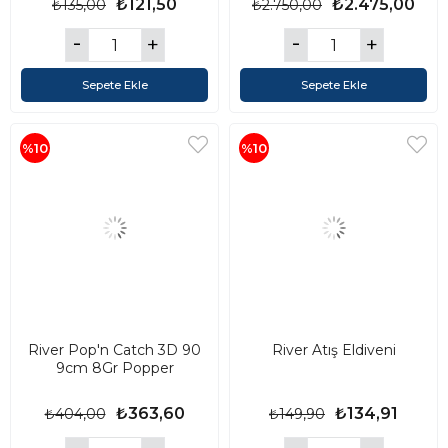
₺121,50
₺2.475,00
₺135,00
₺2.750,00
Sepete Ekle
Sepete Ekle
%10
%10
River Pop'n Catch 3D 90
River Atış Eldiveni
9cm 8Gr Popper
₺363,60
₺134,91
₺404,00
₺149,90