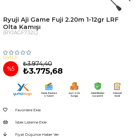
Ryuji Aji Game Fuji 2.20m 1-12gr LRF
Olta Kamışı
(RYJAGF732L)
RYUJI
₺3.974,40
%
5
₺3.775,68
İndirim
Favorilere Ekle
İstek Listeme Ekle
Fiyat Düşünce Haber Ver