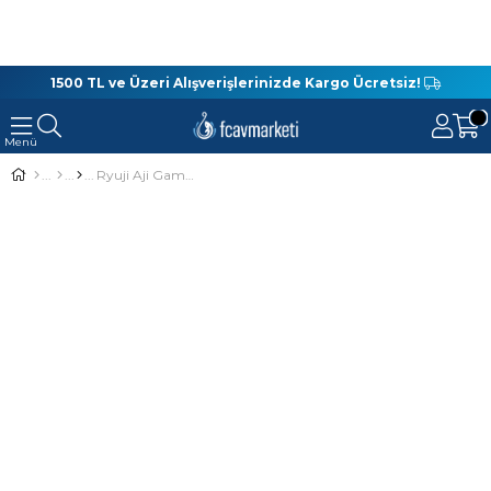
1500 TL ve Üzeri Alışverişlerinizde Kargo Ücretsiz!
Ryuji Aji Game Fuji 2.20m 1-12gr LRF Olta Kamışı