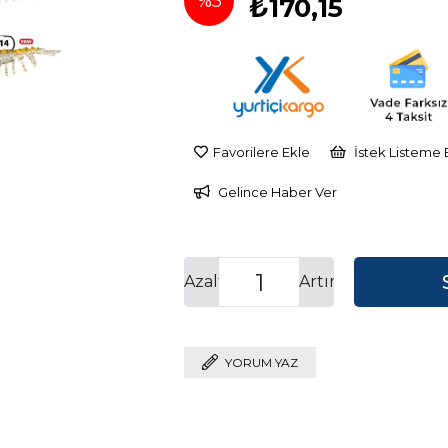
%
5
₺170,15
İndirim
Favorilere Ekle
İstek Listeme 
Gelince Haber Ver
Azalt
Artır
YORUM YAZ