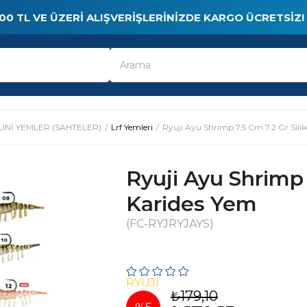
00 TL VE ÜZERI ALIŞVERIŞLERINIZDE KARGO ÜCRETSIZ!
UNİ YEMLER (SAHTELER)
Lrf Yemleri
Ryuji Ayu Shrimp 7.5 Cm 7.2 Gr Sili
Ryuji Ayu Shrimp 
Karides Yem
(FC-RYJRYJAYS)
RYUJI
₺179,10