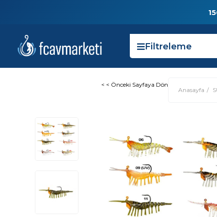
15
Filtreleme
< < Önceki Sayfaya Dön
Anasayfa
S