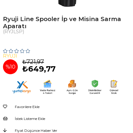
Ryuji Line Spooler İp ve Misina Sarma
Aparatı
(RYJLSP)
RYUJI
₺721,97
%
10
₺649,77
İndirim
Favorilere Ekle
İstek Listeme Ekle
Fiyat Düşünce Haber Ver