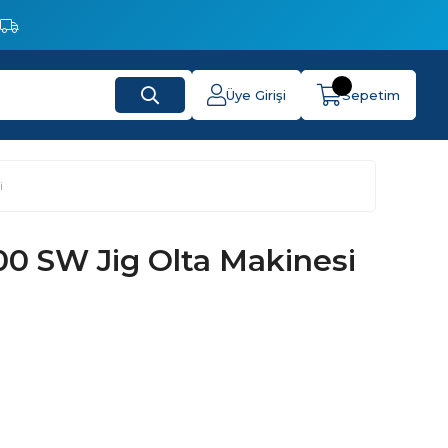
Üye Girişi
Sepetim
i
00 SW Jig Olta Makinesi