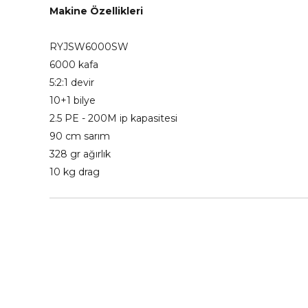
Makine Özellikleri
RYJSW6000SW
6000 kafa
5:2:1 devir
10+1 bilye
2.5 PE - 200M ip kapasitesi
90 cm sarım
328 gr ağırlık
10 kg drag