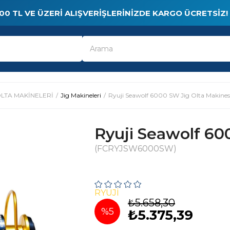
00 TL VE ÜZERI ALIŞVERIŞLERINIZDE KARGO ÜCRETSIZ!
LTA MAKİNELERİ
Jig Makineleri
Ryuji Seawolf 6000 SW Jig Olta Makines
Ryuji Seawolf 60
(FCRYJSW6000SW)
RYUJI
₺5.658,30
%
5
₺5.375,39