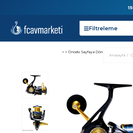
15
Filtreleme
< < Önceki Sayfaya Dön
Anasayfa
O