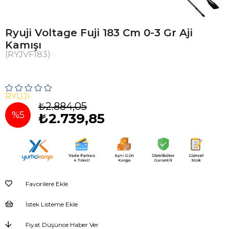
Ryuji Voltage Fuji 183 Cm 0-3 Gr Aji
Kamışı
(RYJVF183)
RYUJI
₺2.884,05
%
5
₺2.739,85
İndirim
Favorilere Ekle
İstek Listeme Ekle
Fiyat Düşünce Haber Ver