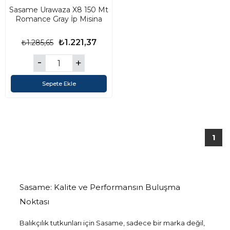
Sasame Urawaza X8 150 Mt
Romance Gray İp Misina
₺1.221,37
₺1.285,65
Sepete Ekle
1
Sasame: Kalite ve Performansın Buluşma
Noktası
Balıkçılık tutkunları için Sasame, sadece bir marka değil,