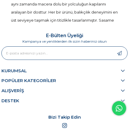
aynı zamanda macera dolu bir yolculuğun kapılarını
aralayan bir dosttur. Her bir ürünü, balıkçılık deneyimini en
üst seviyeye taşımak için titizlikle tasarlanmıştır. Sasame
Urawaza X8 150 Mt Romance Gray İp Misina, bu felsefenin
E-Bülten Üyeliği
en güzel örneklerinden birini sunar. Şıklığı ve sağlamlığı
Kampanya ve yeniliklerden ilk sizin haberiniz olsun
bir araya getiren bu misina, her balıkçıya güvenle yön
verecek bir araçtır.
Urawaza X8 ile Tanışın
KURUMSAL
Sasame Urawaza X8, sadece bir ip misina değil, aynı
POPÜLER KATEGORİLER
zamanda balıkçılıkta başarıya giden yolda güvenli bir
ALIŞVERİŞ
yoldaştır. 150 metre uzunluğuyla geniş bir kapsama alanı
DESTEK
sunan bu misina, balık avlama anlarınızı daha da heyecanlı
hale getirir.
Romance Gray
rengi, su altında doğal bir
görünüm sunarak balıkların dikkatini çekmeyi sağlar.
Bizi Takip Edin
Dayanıklılık:
Urawaza X8'in özel yapım