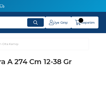
Üye Girişi
Sepetim
n Olta Kamışı
a A 274 Cm 12-38 Gr