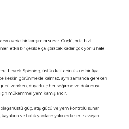
n verici bir karışımını sunar. Güçlü, orta-hızlı
ri etkili bir şekilde çalıştıracak kadar çok yönlü hale
ra Levrek Spinning, üstün kalitenin üstün bir fiyat
sadece keskin görünmekle kalmaz, aynı zamanda gereken
 gücü verirken, duyarlı uç her seğirme ve dokunuşu
ri için mükemmel yem kamışlarıdır.
i, olağanüstü güç, atış gücü ve yem kontrolü sunar.
, kayaların ve batık yapıların yakınında sert savaşan