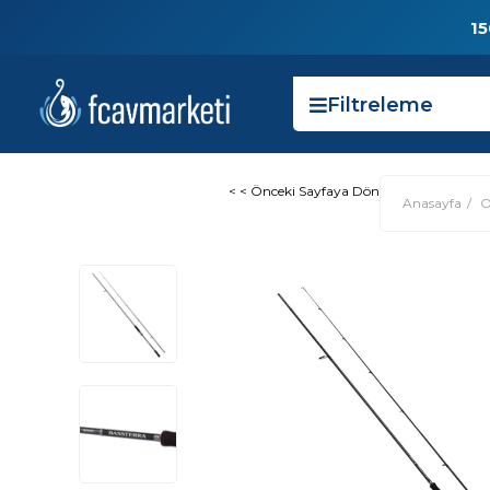
15
Filtreleme
< < Önceki Sayfaya Dön
Anasayfa
O