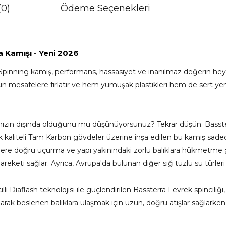
(0)
Ödeme Seçenekleri
 Kamışı - Yeni 2026
 Spinning kamış, performans, hassasiyet ve inanılmaz değerin heyeca
n mesafelere fırlatır ve hem yumuşak plastikleri hem de sert yemle
ğınızın dışında olduğunu mu düşünüyorsunuz? Tekrar düşün. Basster
ksek kaliteli Tam Karbon gövdeler üzerine inşa edilen bu kamış 
flere doğru uçurma ve yapı yakınındaki zorlu balıklara hükmetme
eketi sağlar. Ayrıca, Avrupa'da bulunan diğer sığ tuzlu su türle
 Diaflash teknolojisi ile güçlendirilen Bassterra Levrek spinciliğ
 olarak beslenen balıklara ulaşmak için uzun, doğru atışlar sağlarken