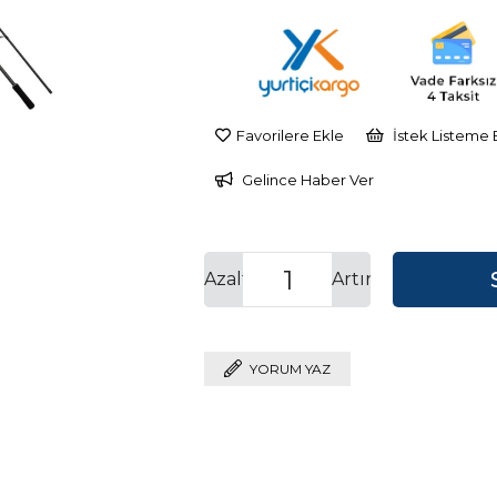
Favorilere Ekle
İstek Listeme 
Gelince Haber Ver
Azalt
Artır
YORUM YAZ