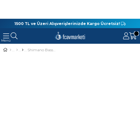
1500 TL ve Üzeri Alışverişlerinizde Kargo Ücretsiz!
Shimano Bassterra A LRF 218 Cm 1-11 Gr Lrf Kamışı