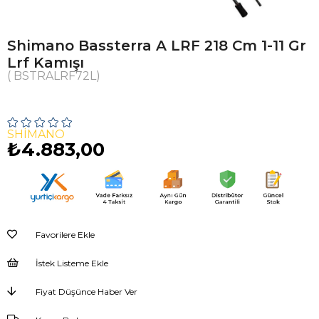
Shimano Bassterra A LRF 218 Cm 1-11 Gr
Lrf Kamışı
( BSTRALRF72L)
SHIMANO
₺4.883,00
Favorilere Ekle
İstek Listeme Ekle
Fiyat Düşünce Haber Ver