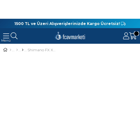
1500 TL ve Üzeri Alışverişlerinizde Kargo Ücretsiz!
Shimano FX XT 210 cm 1-11 Gr Lrf Olta Kamışı