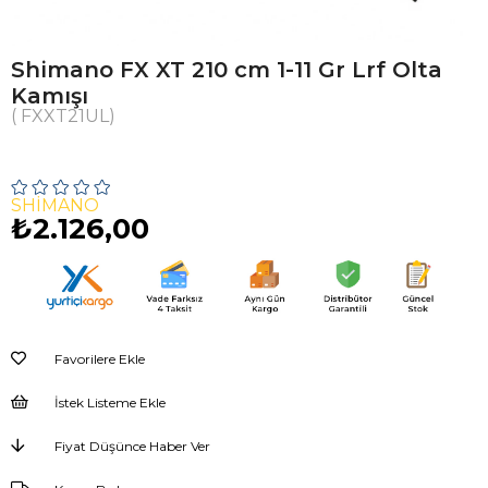
Shimano FX XT 210 cm 1-11 Gr Lrf Olta
Kamışı
( FXXT21UL)
SHIMANO
₺2.126,00
Favorilere Ekle
İstek Listeme Ekle
Fiyat Düşünce Haber Ver