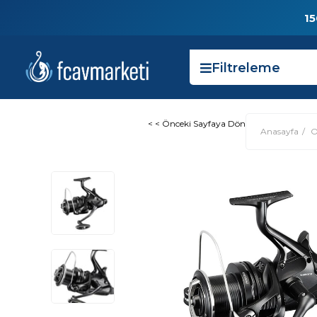
15
Filtreleme
< < Önceki Sayfaya Dön
Anasayfa
O