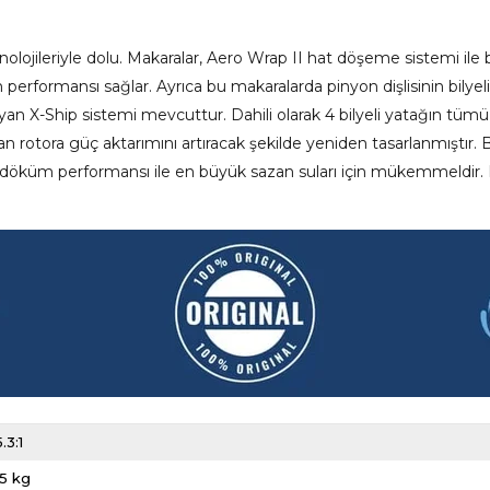
lojileriyle dolu. Makaralar, Aero Wrap II hat döşeme sistemi ile b
formansı sağlar. Ayrıca bu makaralarda pinyon dişlisinin bilyeli
ayan X-Ship sistemi mevcuttur. Dahili olarak 4 bilyeli yatağın tümü, 
otora güç aktarımını artıracak şekilde yeniden tasarlanmıştır. Bu
ka döküm performansı ile en büyük sazan suları için mükemmeld
5.3:1
15 kg