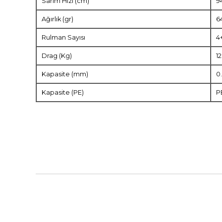
Sarım Hızı (cm)
9
Ağırlık (gr)
6
Rulman Sayısı
4
Drag (Kg)
1
Kapasite (mm)
0
Kapasite (PE)
P