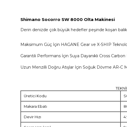
Shimano Socorro SW 8000 Olta Makinesi
Derin denizde çok büyük hedefler peşinde koşan balıkçıl
Maksimum Güç İçin HAGANE Gear ve X-SHIP Teknoloji
Garantili Performans İçin Suya Dayanıklı Cross Carbon
Uzun Menzilli Doğru Atışlar İçin Soğuk Dövme AR-C 
TEKNİ
Üretici Kodu
S
Makara Ebatı
8
Devir Hızı
4.