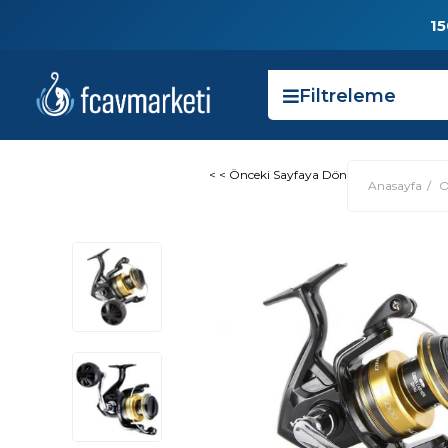
15
Filtreleme
< < Önceki Sayfaya Dön
Anasayfa
O