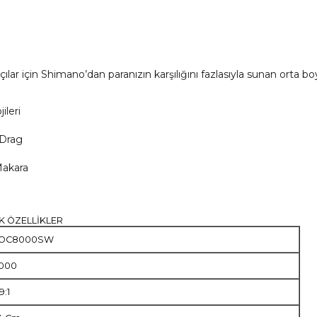
ar için Shimano’dan paranızın karşılığını fazlasıyla sunan orta boy
leri
 Drag
Makara
K ÖZELLİKLER
OC8000SW
000
9:1