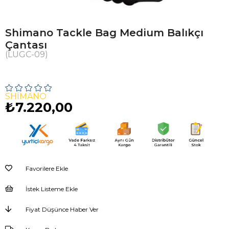
Shimano Tackle Bag Medium Balıkçı
Çantası
(LUGC-09)
SHIMANO
₺7.220,00
Favorilere Ekle
İstek Listeme Ekle
Fiyat Düşünce Haber Ver