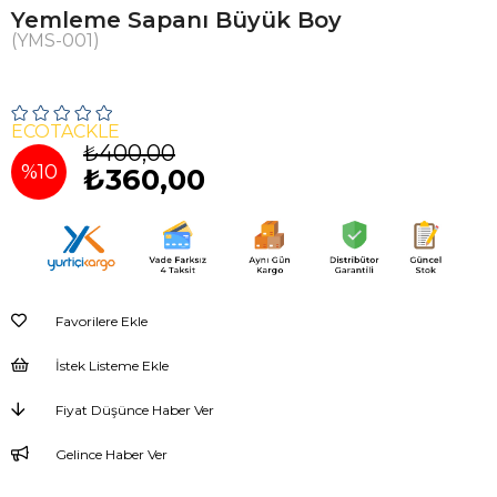
Yemleme Sapanı Büyük Boy
(YMS-001)
ECOTACKLE
₺400,00
%
10
₺360,00
İndirim
Favorilere Ekle
İstek Listeme Ekle
Fiyat Düşünce Haber Ver
Gelince Haber Ver