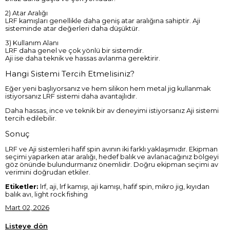
2) Atar Aralığı
LRF kamışları genellikle daha geniş atar aralığına sahiptir. Aji
sisteminde atar değerleri daha düşüktür.
3) Kullanım Alanı
LRF daha genel ve çok yönlü bir sistemdir.
Aji ise daha teknik ve hassas avlanma gerektirir.
Hangi Sistemi Tercih Etmelisiniz?
Eğer yeni başlıyorsanız ve hem silikon hem metal jig kullanmak
istiyorsanız LRF sistemi daha avantajlıdır.
Daha hassas, ince ve teknik bir av deneyimi istiyorsanız Aji sistemi
tercih edilebilir.
Sonuç
LRF ve Aji sistemleri hafif spin avının iki farklı yaklaşımıdır. Ekipman
seçimi yaparken atar aralığı, hedef balık ve avlanacağınız bölgeyi
göz önünde bulundurmanız önemlidir. Doğru ekipman seçimi av
verimini doğrudan etkiler.
Etiketler:
lrf, aji, lrf kamışı, aji kamışı, hafif spin, mikro jig, kıyıdan
balık avı, light rock fishing
Mart 02, 2026
Listeye dön