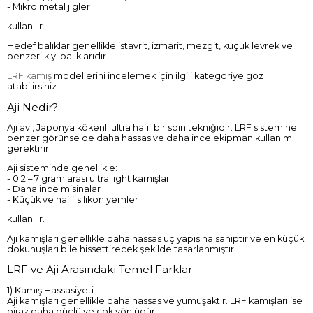
- Mikro metal jigler
kullanılır.
Hedef balıklar genellikle istavrit, izmarit, mezgit, küçük levrek ve
benzeri kıyı balıklarıdır.
LRF kamış
modellerini incelemek için ilgili kategoriye göz
atabilirsiniz.
Aji Nedir?
Aji avı, Japonya kökenli ultra hafif bir spin tekniğidir. LRF sistemine
benzer görünse de daha hassas ve daha ince ekipman kullanımı
gerektirir.
Aji sisteminde genellikle:
- 0.2 – 7 gram arası ultra light kamışlar
- Daha ince misinalar
- Küçük ve hafif silikon yemler
kullanılır.
Aji kamışları genellikle daha hassas uç yapısına sahiptir ve en küçük
dokunuşları bile hissettirecek şekilde tasarlanmıştır.
LRF ve Aji Arasındaki Temel Farklar
1) Kamış Hassasiyeti
Aji kamışları genellikle daha hassas ve yumuşaktır. LRF kamışları ise
biraz daha güçlü ve çok yönlüdür.