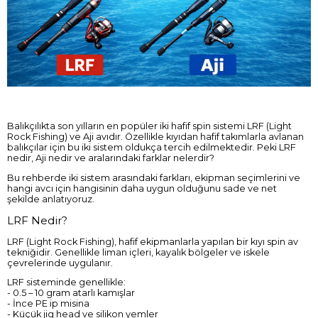
Balıkçılıkta son yılların en popüler iki hafif spin sistemi LRF (Light
Rock Fishing) ve Aji avıdır. Özellikle kıyıdan hafif takımlarla avlanan
balıkçılar için bu iki sistem oldukça tercih edilmektedir. Peki LRF
nedir, Aji nedir ve aralarındaki farklar nelerdir?
Bu rehberde iki sistem arasındaki farkları, ekipman seçimlerini ve
hangi avcı için hangisinin daha uygun olduğunu sade ve net
şekilde anlatıyoruz.
LRF Nedir?
LRF (Light Rock Fishing), hafif ekipmanlarla yapılan bir kıyı spin av
tekniğidir. Genellikle liman içleri, kayalık bölgeler ve iskele
çevrelerinde uygulanır.
LRF sisteminde genellikle:
- 0.5 – 10 gram atarlı kamışlar
- İnce PE ip misina
- Küçük jig head ve silikon yemler